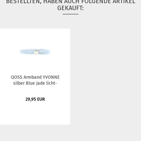
BESTELLTEN, HABEN AUCH FOLGENDE ARTIKEL
GEKAUFT:
QOSS Arm­band YVONNE
sil­ber Blue Jade licht­
blau...
29,95 EUR