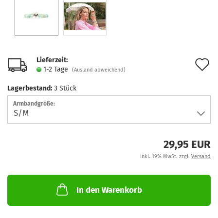
Lieferzeit:
A
1-2 Tage
(Ausland abweichend)
d
Lagerbestand:
3
Stück
M
Armbandgröße:
29,95 EUR
inkl. 19% MwSt. zzgl.
Versand
In den Warenkorb