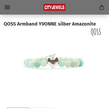
QOSS Arm­band YVONNE sil­ber Ama­zo­ni­te