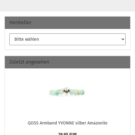
Hersteller
Zuletzt angesehen
QOSS Arm­band YVONNE sil­ber Ama­zo­ni­te
29,95 EUR