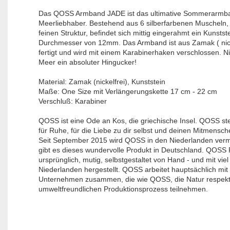
Das QOSS Armband JADE ist das ultimative Sommerarmba
Meerliebhaber. Bestehend aus 6 silberfarbenen Muscheln,
feinen Struktur, befindet sich mittig eingerahmt ein Kunstst
Durchmesser von 12mm. Das Armband ist aus Zamak ( nicke
fertigt und wird mit einem Karabinerhaken verschlossen. N
Meer ein absoluter Hingucker!
Material: Zamak (nickelfrei), Kunststein
Maße: One Size mit Verlängerungskette 17 cm - 22 cm
Verschluß: Karabiner
QOSS ist eine Ode an Kos, die griechische Insel. QOSS st
für Ruhe, für die Liebe zu dir selbst und deinen Mitmensch
Seit September 2015 wird QOSS in den Niederlanden verma
gibt es dieses wundervolle Produkt in Deutschland. QOSS P
ursprünglich, mutig, selbstgestaltet von Hand - und mit viel
Niederlanden hergestellt. QOSS arbeitet hauptsächlich mit
Unternehmen zusammen, die wie QOSS, die Natur respekt
umweltfreundlichen Produktionsprozess teilnehmen.