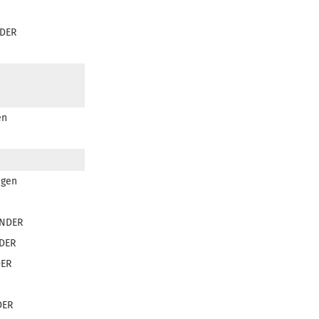
DER
en
igen
NDER
DER
ER
DER