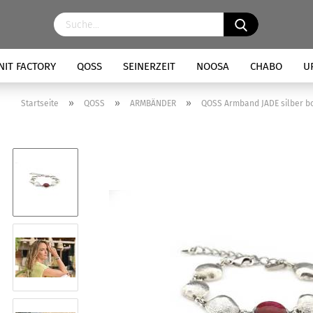
NIT FACTORY
QOSS
SEINERZEIT
NOOSA
CHABO
U
»
»
»
Startseite
QOSS
ARMBÄNDER
QOSS Armband JADE silber b