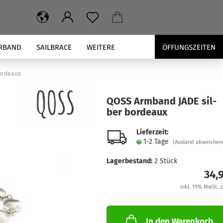
RBAND
SAILBRACE
WEITERE
ÖFFUNGSZEITEN
ordeaux
QOSS Arm­band JADE sil­
ber bor­deaux
Lieferzeit:
1-2 Tage
(Ausland abweichen
Lagerbestand:
2
Stück
34,
inkl. 19% MwSt. z
In den Warenkorb