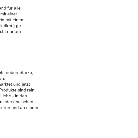
nd für alle
 mit einer
ein mit einem
lfrei ) ge-
icht nur am
eht neben Stärke,
en.
rktet und jetzt
rodukte sind rein,
 Liebe - in den
 niederländischen
ieren und an einem