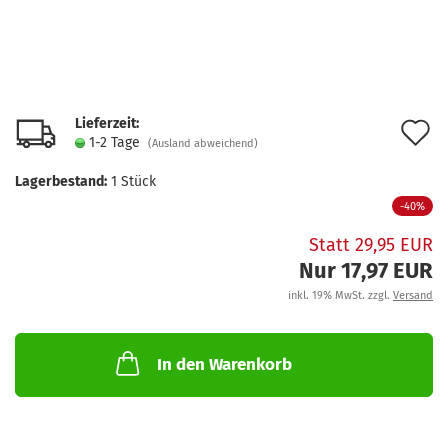
Lieferzeit:
A
1-2 Tage
(Ausland abweichend)
d
Lagerbestand:
1
Stück
M
-40%
Statt 29,95 EUR
Nur 17,97 EUR
inkl. 19% MwSt. zzgl.
Versand
In den Warenkorb