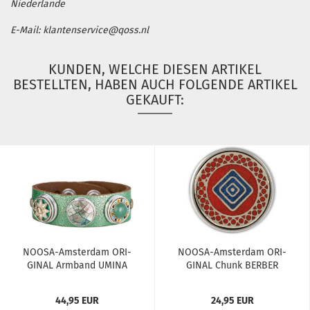
Niederlande
E-Mail: klantenservice@qoss.nl
KUNDEN, WELCHE DIESEN ARTIKEL
BESTELLTEN, HABEN AUCH FOLGENDE ARTIKEL
GEKAUFT:
NOOSA-​​Ams­ter­dam ORI­
NOOSA-​​Ams­ter­dam ORI­
GI­NAL Arm­band UMINA
GI­NAL Chunk BER­BER
grün...
EYE...
44,95 EUR
24,95 EUR