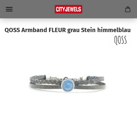
QOSS Arm­band FLEUR grau Stein him­mel­blau