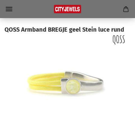
QOSS Arm­band BREG­JE geel Stein luce rund