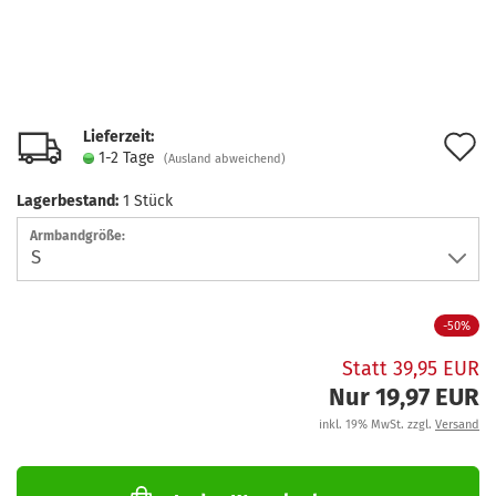
Lieferzeit:
A
1-2 Tage
(Ausland abweichend)
d
Lagerbestand:
1
Stück
M
Armbandgröße:
-50%
Statt 39,95 EUR
Nur 19,97 EUR
inkl. 19% MwSt. zzgl.
Versand