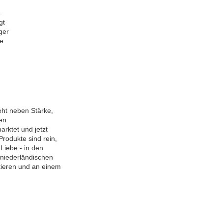
.
igt
nger
se
eht neben Stärke,
en.
rktet und jetzt
rodukte sind rein,
 Liebe - in den
 niederländischen
ieren und an einem