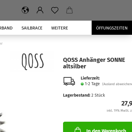
RBAND
SAILBRACE
WEITERE
ÖFFUNGSZEITEN
er
QOSS An­hän­ger SONNE
alt­sil­ber
Lieferzeit:
1-2 Tage
(Ausland abweichen
Lagerbestand:
2
Stück
27,
inkl. 19% MwSt. z
In den Warenkorb