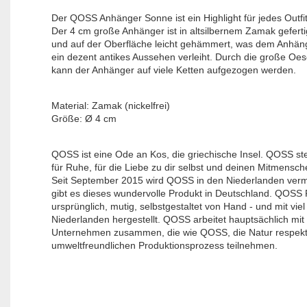
Der QOSS Anhänger Sonne ist ein Highlight für jedes Outfit
Der 4 cm große Anhänger ist in altsilbernem Zamak gefert
und auf der Oberfläche leicht gehämmert, was dem Anhä
ein dezent antikes Aussehen verleiht. Durch die große Oe
kann der Anhänger auf viele Ketten aufgezogen werden.
Material: Zamak (nickelfrei)

Größe: Ø 4 cm
QOSS ist eine Ode an Kos, die griechische Insel. QOSS st
für Ruhe, für die Liebe zu dir selbst und deinen Mitmensch
Seit September 2015 wird QOSS in den Niederlanden verma
gibt es dieses wundervolle Produkt in Deutschland. QOSS P
ursprünglich, mutig, selbstgestaltet von Hand - und mit viel
Niederlanden hergestellt. QOSS arbeitet hauptsächlich mit
Unternehmen zusammen, die wie QOSS, die Natur respekt
umweltfreundlichen Produktionsprozess teilnehmen.