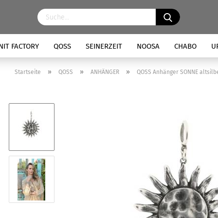
NIT FACTORY
QOSS
SEINERZEIT
NOOSA
CHABO
U
»
»
»
Startseite
QOSS
ANHÄNGER
QOSS Anhänger SONNE altsilb