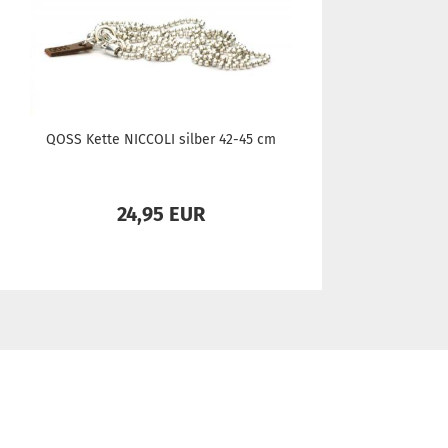
QOSS Kette NIC­CO­LI sil­ber 42-45 cm
24,95 EUR