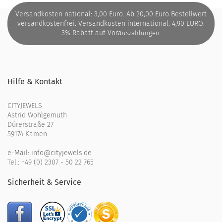
Versandkosten national: 3,00 Euro. Ab 20,00 Euro Bestellwert
versandkostenfrei. Versandkosten international: 4,90 EURO.
3% Rabatt auf Vora
uszahlungen.
Hilfe & Kontakt
CITYJEWELS
Astrid Wohlgemuth
Dürerstraße 27
59174 Kamen
e-Mail:
info@cityjewels.de
Tel.:
+49 (0) 2307 - 50 22 765
Sicherheit & Service