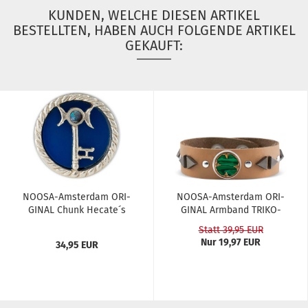
KUNDEN, WELCHE DIESEN ARTIKEL
BESTELLTEN, HABEN AUCH FOLGENDE ARTIKEL
GEKAUFT:
NOOSA-​​Ams­ter­dam ORI­
NOOSA-​​Ams­ter­dam ORI­
GI­NAL Chunk He­ca­te´s
GI­NAL Arm­band TRI­KO­
Key...
NA...
Statt 39,95 EUR
Nur 19,97 EUR
34,95 EUR