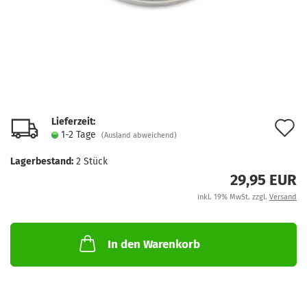
Lieferzeit:
A
1-2 Tage
(Ausland abweichend)
d
Lagerbestand:
2
Stück
M
29,95 EUR
inkl. 19% MwSt. zzgl.
Versand
In den Warenkorb