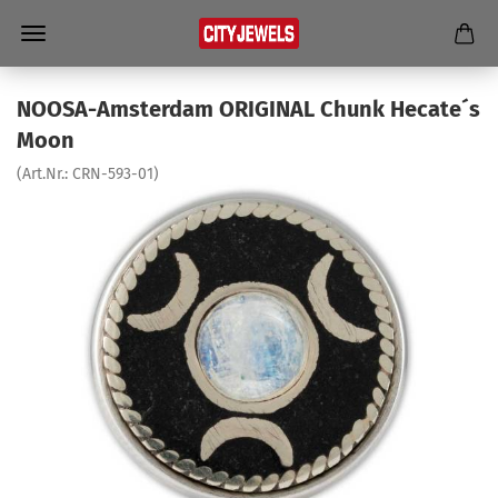
NOOSA-​Amsterdam ORI­GI­NAL Chunk He­ca­te´s
Moon
(Art.Nr.:
CRN-​593-01
)