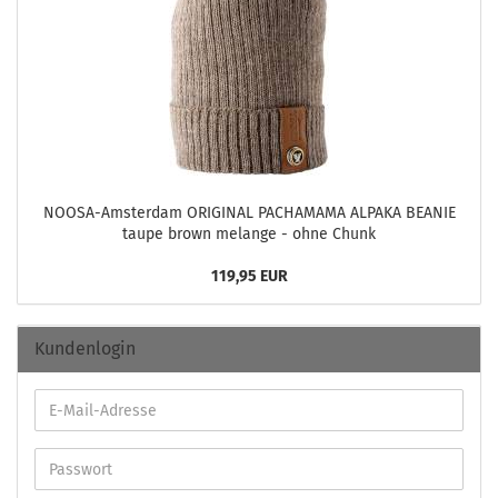
NOOSA-​Amsterdam ORI­GI­NAL PACH­A­MA­MA AL­PA­KA BE­A­NIE
taupe brown me­lan­ge - ohne Chunk
119,95 EUR
Kundenlogin