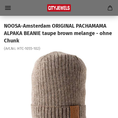
NOOSA-​Amsterdam ORI­GI­NAL PACH­A­MA­MA
AL­PA­KA BE­A­NIE taupe brown me­lan­ge - ohne
Chunk
(Art.Nr.:
HTC-​1055-102
)