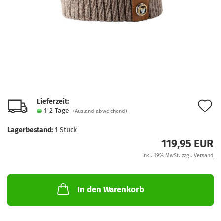
Lieferzeit:
A
1-2 Tage
(Ausland abweichend)
d
Lagerbestand:
1
Stück
M
119,95 EUR
inkl. 19% MwSt. zzgl.
Versand
In den Warenkorb