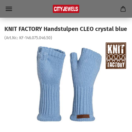
KNIT FAC­TO­RY Hand­s­tul­pen CLEO crys­tal blue
(Art.Nr.:
KF-​146.075.046.50
)