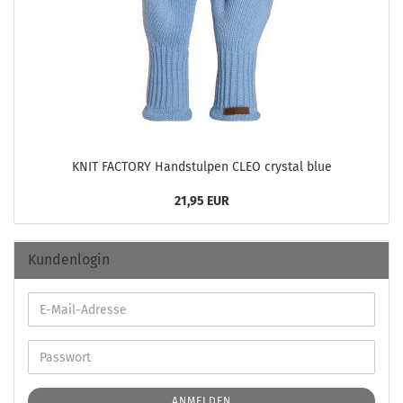
KNIT FAC­TO­RY Hand­s­tul­pen CLEO crys­tal blue
21,95 EUR
Kundenlogin
ANMELDEN