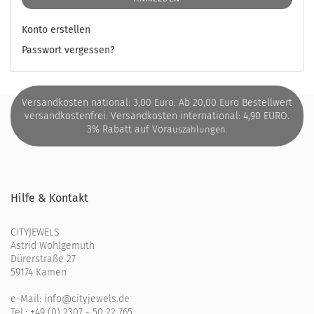
Konto erstellen
Passwort vergessen?
Versandkosten national: 3,00 Euro. Ab 20,00 Euro Bestellwert
versandkostenfrei. Versandkosten international: 4,90 EURO.
3% Rabatt auf Vora
uszahlungen.
Hilfe & Kontakt
CITYJEWELS
Astrid Wohlgemuth
Dürerstraße 27
59174 Kamen
e-Mail:
info@cityjewels.de
Tel.:
+49 (0) 2307 - 50 22 765