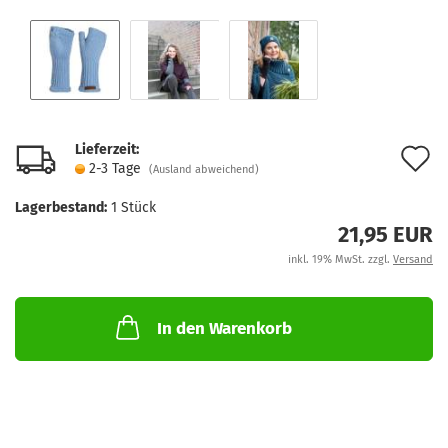
Lieferzeit:
A
2-3 Tage
(Ausland abweichend)
d
Lagerbestand:
1
Stück
M
21,95 EUR
inkl. 19% MwSt. zzgl.
Versand
In den Warenkorb