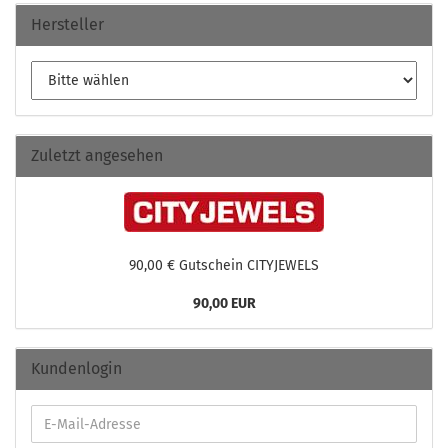
Hersteller
Zuletzt angesehen
90,00 € Gut­schein CI­TY­JE­WELS
90,00 EUR
Kundenlogin