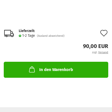
Lieferzeit:
A
1-2 Tage
(Ausland abweichend)
d
90,00 EUR
M
zzgl.
Versand
In den Warenkorb