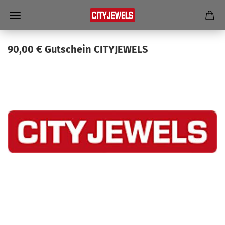
90,00 € Gut­schein CI­TY­JE­WELS