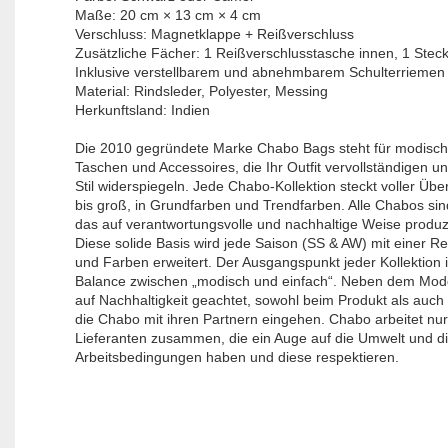
Maße: 20 cm × 13 cm × 4 cm
Verschluss: Magnetklappe + Reißverschluss
Zusätzliche Fächer: 1 Reißverschlusstasche innen, 1 Stec
Inklusive verstellbarem und abnehmbarem Schulterriemen
Material: Rindsleder, Polyester, Messing
Herkunftsland: Indien
Die 2010 gegründete Marke Chabo Bags steht für modische
Taschen und Accessoires, die Ihr Outfit vervollständigen u
Stil widerspiegeln. Jede Chabo-Kollektion steckt voller Üb
bis groß, in Grundfarben und Trendfarben. Alle Chabos sind
das auf verantwortungsvolle und nachhaltige Weise produzi
Diese solide Basis wird jede Saison (SS & AW) mit einer R
und Farben erweitert. Der Ausgangspunkt jeder Kollektion i
Balance zwischen „modisch und einfach“. Neben dem Mod
auf Nachhaltigkeit geachtet, sowohl beim Produkt als auc
die Chabo mit ihren Partnern eingehen. Chabo arbeitet nur m
Lieferanten zusammen, die ein Auge auf die Umwelt und d
Arbeitsbedingungen haben und diese respektieren.