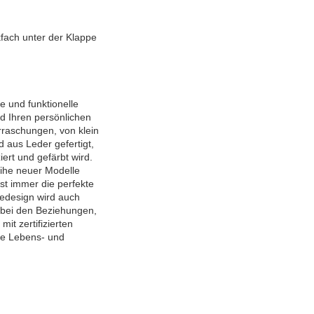
kfach unter der Klappe
 und funktionelle
nd Ihren persönlichen
erraschungen, von klein
 aus Leder gefertigt,
ert und gefärbt wird.
eihe neuer Modelle
st immer die perfekte
edesign wird auch
h bei den Beziehungen,
it zertifizierten
ie Lebens- und