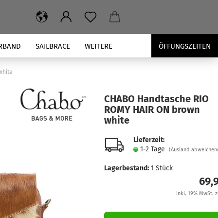
RBAND
SAILBRACE
WEITERE
ÖFFUNGSZEITEN
white
CHABO Hand­ta­sche RIO
ROMY HAIR ON brown
white
Lieferzeit:
1-2 Tage
(Ausland abweichen
Lagerbestand:
1
Stück
69,
inkl. 19% MwSt. z