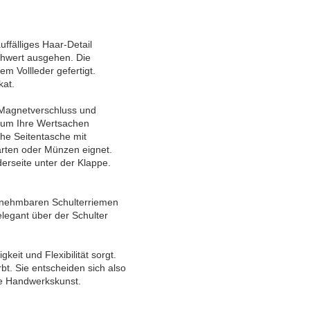
ffälliges Haar-Detail
schwert ausgehen. Die
 Vollleder gefertigt.
kat.
t Magnetverschluss und
, um Ihre Wertsachen
che Seitentasche mit
Karten oder Münzen eignet.
erseite unter der Klappe.
abnehmbaren Schulterriemen
elegant über der Schulter
keit und Flexibilität sorgt.
rbt. Sie entscheiden sich also
te Handwerkskunst.