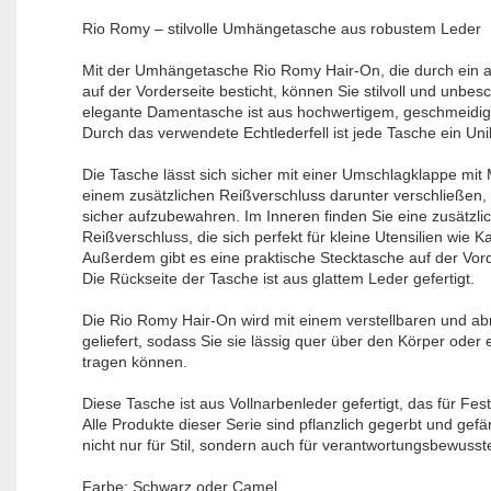
Rio Romy – stilvolle Umhängetasche aus robustem Leder
Mit der Umhängetasche Rio Romy Hair-On, die durch ein au
auf der Vorderseite besticht, können Sie stilvoll und unbe
elegante Damentasche ist aus hochwertigem, geschmeidigem
Durch das verwendete Echtlederfell ist jede Tasche ein Uni
Die Tasche lässt sich sicher mit einer Umschlagklappe mi
einem zusätzlichen Reißverschluss darunter verschließen
sicher aufzubewahren. Im Inneren finden Sie eine zusätzli
Reißverschluss, die sich perfekt für kleine Utensilien wie 
Außerdem gibt es eine praktische Stecktasche auf der Vord
Die Rückseite der Tasche ist aus glattem Leder gefertigt.
Die Rio Romy Hair-On wird mit einem verstellbaren und 
geliefert, sodass Sie sie lässig quer über den Körper oder 
tragen können.
Diese Tasche ist aus Vollnarbenleder gefertigt, das für Festig
Alle Produkte dieser Serie sind pflanzlich gegerbt und gefä
nicht nur für Stil, sondern auch für verantwortungsbewuss
Farbe: Schwarz oder Camel