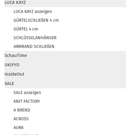
LUCA KAYZ
LUCA KAYZ anzeigen
GÜRTELSCHLIEßEN 4 cm
GÜRTEL 4 cm
SCHLÜSSELANHÄNGER
ARMBAND SCHLIEßEN
SchauTime
UKIYYO
InsideOut
SALE
SALE anzeigen
KNIT FACTORY
A BREND
ACROSS
AURA